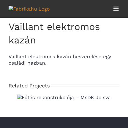
Skip
View
to
Larger
content
Image
Vaillant elektromos
kazán
Vaillant elektromos kazán beszerelése egy
családi házban.
Related Projects